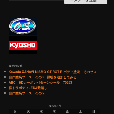
最近の投稿
Kawada XANAVI NISMO GT-RGT-R ボディ塗装 そのゼロ
自作塗装ブース その3 照明を追加してみる
ABC HDカーボンパターンシール 70253
軽トラボディLED&艶消し
自作塗装ブース その２
2026年8月
月
火
水
木
金
土
日