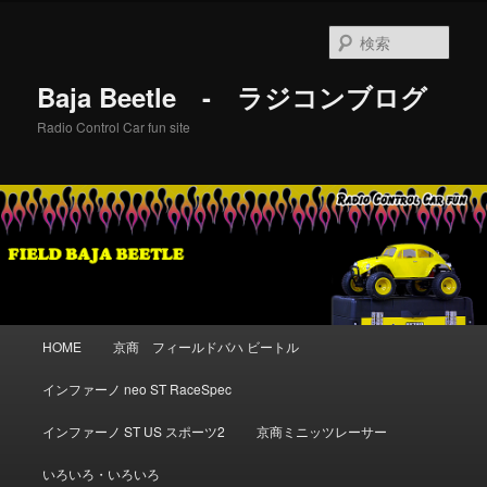
メ
イ
検
ン
索
コ
Baja Beetle - ラジコンブログ
ン
テ
Radio Control Car fun site
ン
ツ
へ
移
動
メ
HOME
京商 フィールドバハ ビートル
イ
ン
インファーノ neo ST RaceSpec
メ
ニ
インファーノ ST US スポーツ2
京商ミニッツレーサー
ュ
ー
いろいろ・いろいろ