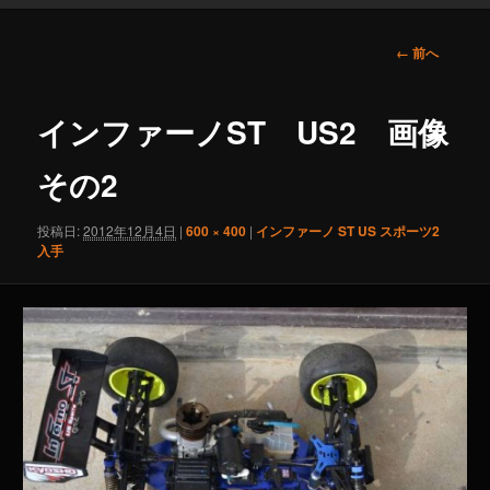
画
← 前へ
像
ナ
ビ
インファーノST US2 画像
ゲ
ー
その2
シ
ョ
投稿日:
2012年12月4日
|
600 × 400
|
インファーノ ST US スポーツ2
ン
入手