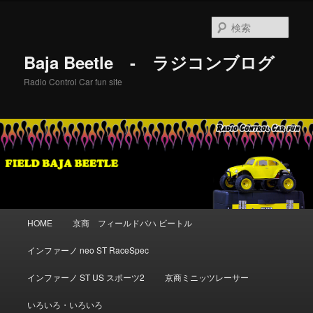
メ
イ
検
ン
索
コ
Baja Beetle - ラジコンブログ
ン
テ
Radio Control Car fun site
ン
ツ
へ
移
動
メ
HOME
京商 フィールドバハ ビートル
イ
ン
インファーノ neo ST RaceSpec
メ
ニ
インファーノ ST US スポーツ2
京商ミニッツレーサー
ュ
ー
いろいろ・いろいろ