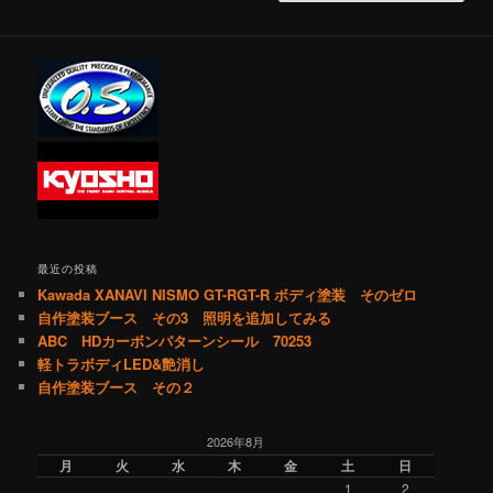
最近の投稿
Kawada XANAVI NISMO GT-RGT-R ボディ塗装 そのゼロ
自作塗装ブース その3 照明を追加してみる
ABC HDカーボンパターンシール 70253
軽トラボディLED&艶消し
自作塗装ブース その２
2026年8月
月
火
水
木
金
土
日
1
2