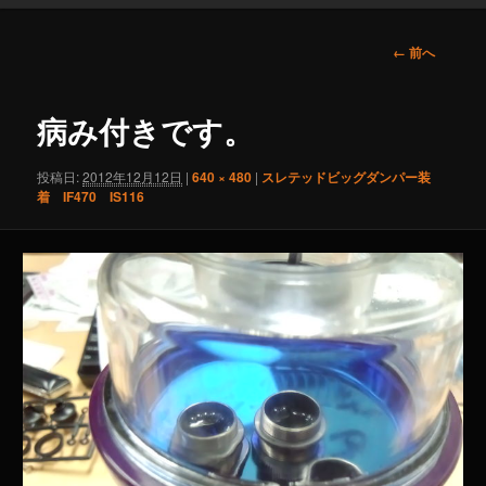
画
← 前へ
像
ナ
ビ
病み付きです。
ゲ
ー
投稿日:
2012年12月12日
|
640 × 480
|
スレテッドビッグダンパー装
シ
着 IF470 IS116
ョ
ン