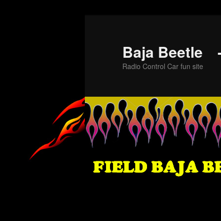
メ
イ
ン
Baja Beet
コ
Radio Control Car fun site
ン
テ
ン
ツ
へ
移
動