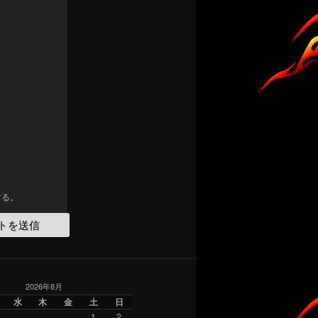
する。
2026年8月
水
木
金
土
日
1
2