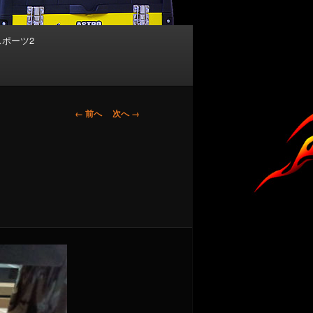
スポーツ2
画
← 前へ
次へ →
像
ナ
ビ
ゲ
ー
シ
ョ
ン