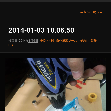
画
← 前へ
次へ →
像
ナ
ビ
2014-01-03 18.06.50
ゲ
ー
投稿日:
2014年1月6日
|
640 × 480
|
自作塗装ブース その1 製作
シ
DIY
ョ
ン