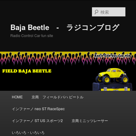
メ
イ
検
ン
索
コ
Baja Beetle - ラジコンブログ
ン
テ
Radio Control Car fun site
ン
ツ
へ
移
動
メ
HOME
京商 フィールドバハ ビートル
イ
ン
インファーノ neo ST RaceSpec
メ
ニ
インファーノ ST US スポーツ2
京商ミニッツレーサー
ュ
ー
いろいろ・いろいろ