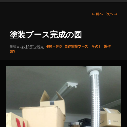
画
← 前へ
次へ →
像
ナ
ビ
塗装ブース完成の図
ゲ
ー
投稿日:
2014年1月6日
|
480 × 640
|
自作塗装ブース その1 製作
シ
DIY
ョ
ン