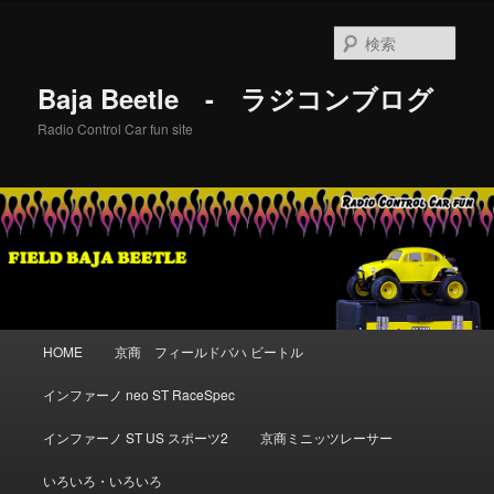
メ
イ
検
ン
索
コ
Baja Beetle - ラジコンブログ
ン
テ
Radio Control Car fun site
ン
ツ
へ
移
動
メ
HOME
京商 フィールドバハ ビートル
イ
ン
インファーノ neo ST RaceSpec
メ
ニ
インファーノ ST US スポーツ2
京商ミニッツレーサー
ュ
ー
いろいろ・いろいろ