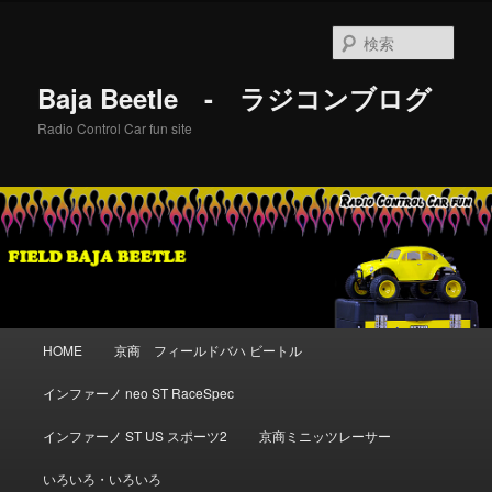
メ
イ
検
ン
索
コ
Baja Beetle - ラジコンブログ
ン
テ
Radio Control Car fun site
ン
ツ
へ
移
動
メ
HOME
京商 フィールドバハ ビートル
イ
ン
インファーノ neo ST RaceSpec
メ
ニ
インファーノ ST US スポーツ2
京商ミニッツレーサー
ュ
ー
いろいろ・いろいろ