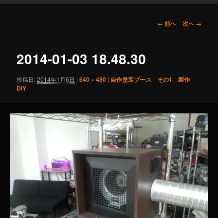
画
← 前へ
次へ →
像
ナ
ビ
2014-01-03 18.48.30
ゲ
ー
投稿日:
2014年1月6日
|
640 × 480
|
自作塗装ブース その1 製作
シ
DIY
ョ
ン