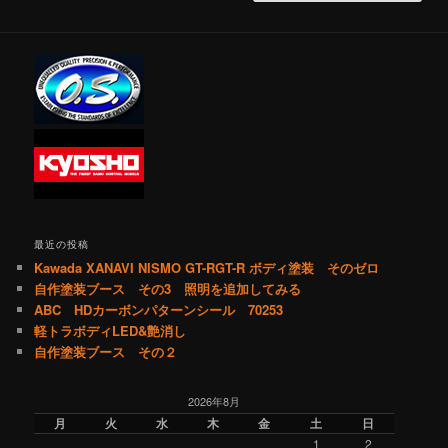
最近の投稿
Kawada XANAVI NISMO GT-RGT-R ボディ塗装 そのゼロ
自作塗装ブース その3 照明を追加してみる
ABC HDカーボンパターンシール 70253
軽トラボディLED&艶消し
自作塗装ブース その２
2026年8月
月
火
水
木
金
土
日
1
2