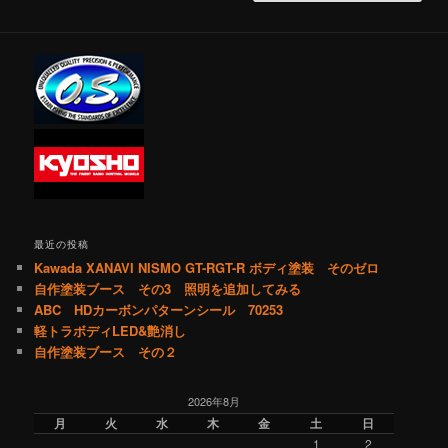
最近の投稿
Kawada XANAVI NISMO GT-RGT-R ボディ塗装 そのゼロ
自作塗装ブース その3 照明を追加してみる
ABC HDカーボンパターンシール 70253
軽トラボディLED&艶消し
自作塗装ブース その２
2026年8月
月
火
水
木
金
土
日
1
2