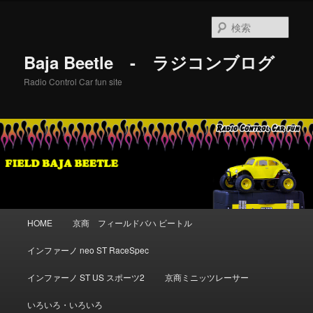
メ
イ
検
ン
索
コ
Baja Beetle - ラジコンブログ
ン
テ
Radio Control Car fun site
ン
ツ
へ
移
動
メ
HOME
京商 フィールドバハ ビートル
イ
ン
インファーノ neo ST RaceSpec
メ
ニ
インファーノ ST US スポーツ2
京商ミニッツレーサー
ュ
ー
いろいろ・いろいろ