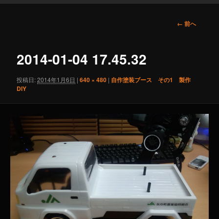
画
← 前へ
像
ナ
ビ
2014-01-04 17.45.32
ゲ
ー
投稿日:
2014年1月6日
|
640 × 480
|
自作塗装ブース その1 製作
シ
DIY
ョ
ン