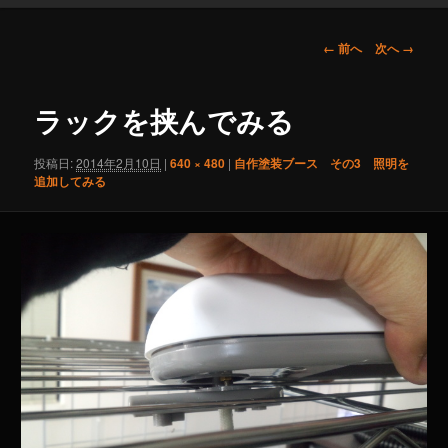
画
← 前へ
次へ →
像
ナ
ビ
ラックを挟んでみる
ゲ
ー
投稿日:
2014年2月10日
|
640 × 480
|
自作塗装ブース その3 照明を
シ
追加してみる
ョ
ン