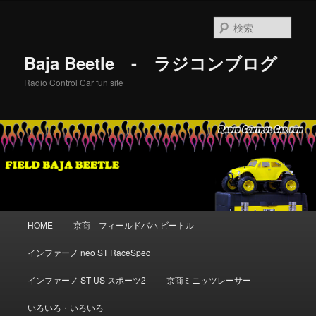
メ
イ
検
ン
索
コ
Baja Beetle - ラジコンブログ
ン
テ
Radio Control Car fun site
ン
ツ
へ
移
動
メ
HOME
京商 フィールドバハ ビートル
イ
ン
インファーノ neo ST RaceSpec
メ
ニ
インファーノ ST US スポーツ2
京商ミニッツレーサー
ュ
ー
いろいろ・いろいろ