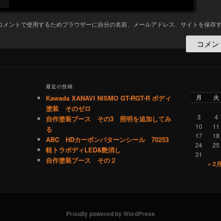
コメントで使用するためブラウザーに自分の名前、メールアドレス、サイトを保存
最近の投稿
月
火
Kawada XANAVI NISMO GT-RGT-R ボディ
塗装 そのゼロ
3
4
自作塗装ブース その3 照明を追加してみ
10
11
る
17
18
ABC HDカーボンパターンシール 70253
24
25
軽トラボディLED&艶消し
31
自作塗装ブース その２
« 2
Proudly powered by WordPress