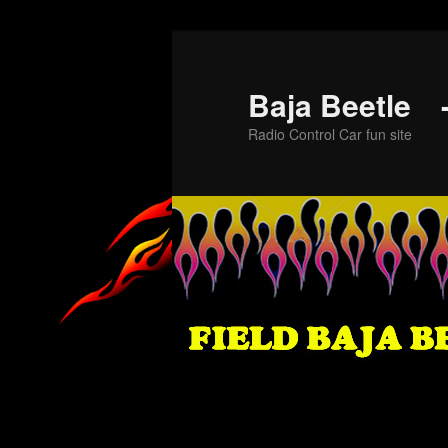
メ
イ
ン
Baja Beet
コ
Radio Control Car fun site
ン
テ
ン
ツ
へ
移
動