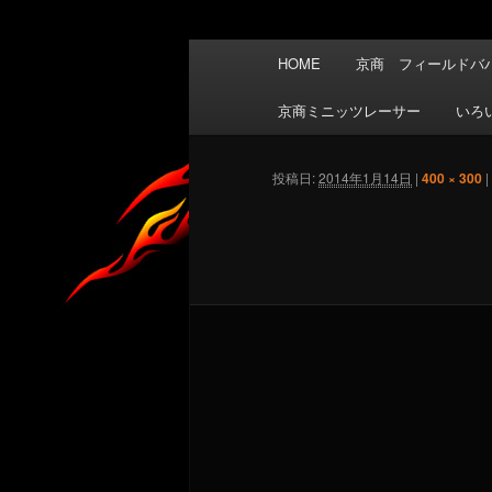
メ
HOME
京商 フィールドバハ
イ
ン
京商ミニッツレーサー
いろ
メ
ニ
投稿日:
2014年1月14日
|
400 × 300
|
ュ
ー