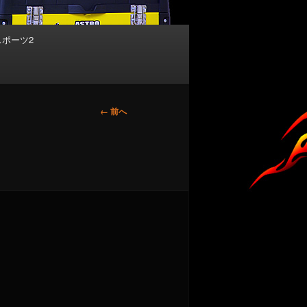
スポーツ2
画
← 前へ
像
ナ
ビ
ゲ
ー
シ
ョ
ン