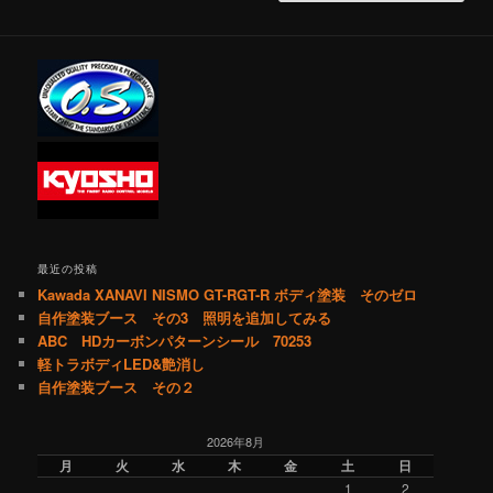
最近の投稿
Kawada XANAVI NISMO GT-RGT-R ボディ塗装 そのゼロ
自作塗装ブース その3 照明を追加してみる
ABC HDカーボンパターンシール 70253
軽トラボディLED&艶消し
自作塗装ブース その２
2026年8月
月
火
水
木
金
土
日
1
2