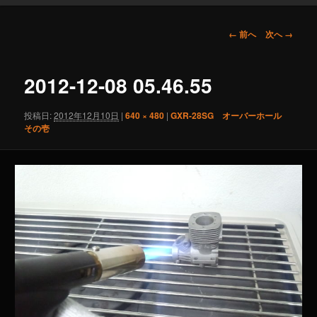
画
← 前へ
次へ →
像
ナ
ビ
2012-12-08 05.46.55
ゲ
ー
投稿日:
2012年12月10日
|
640 × 480
|
GXR-28SG オーバーホール
シ
その壱
ョ
ン