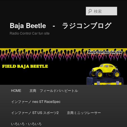
メ
イ
検
ン
索
コ
Baja Beetle - ラジコンブログ
ン
テ
Radio Control Car fun site
ン
ツ
へ
移
動
メ
HOME
京商 フィールドバハ ビートル
イ
ン
インファーノ neo ST RaceSpec
メ
ニ
インファーノ ST US スポーツ2
京商ミニッツレーサー
ュ
ー
いろいろ・いろいろ