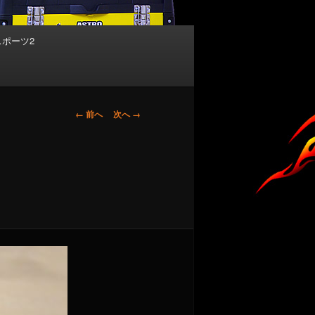
スポーツ2
画
← 前へ
次へ →
像
ナ
ビ
ゲ
ー
シ
ョ
ン