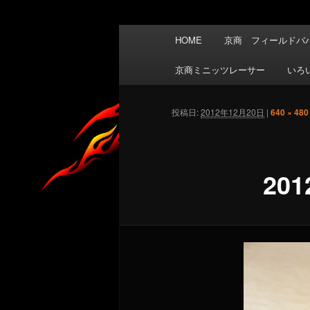
メ
HOME
京商 フィールドバハ
イ
ン
京商ミニッツレーサー
いろ
メ
ニ
投稿日:
2012年12月20日
|
640 × 480
ュ
ー
201