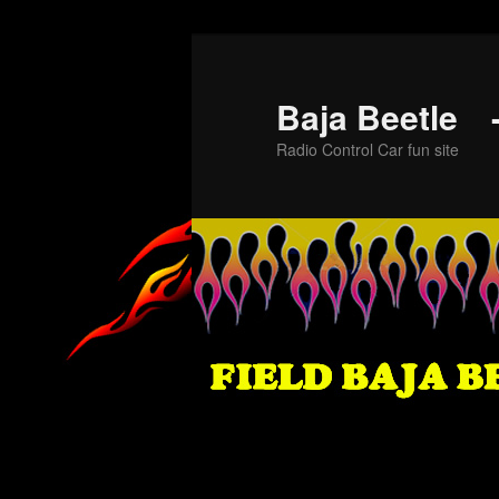
メ
イ
ン
Baja Beet
コ
Radio Control Car fun site
ン
テ
ン
ツ
へ
移
動