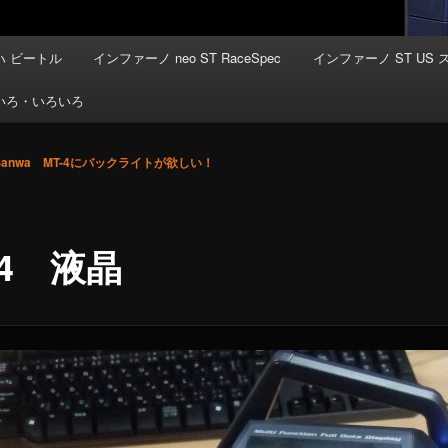
 ビートル
インファーノ neo ST RaceSpec
インファーノ ST US 
いろ・いろいろ
Sanwa MT-4にバックライトが欲しい！
-4 液晶