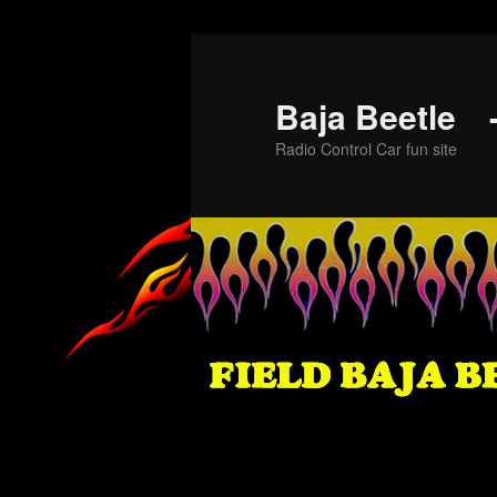
メ
イ
ン
Baja Beet
コ
Radio Control Car fun site
ン
テ
ン
ツ
へ
移
動