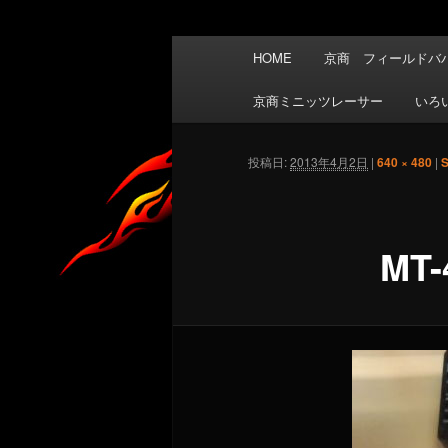
メ
HOME
京商 フィールドバハ
イ
ン
京商ミニッツレーサー
いろ
メ
ニ
投稿日:
2013年4月2日
|
640 × 480
|
ュ
ー
MT