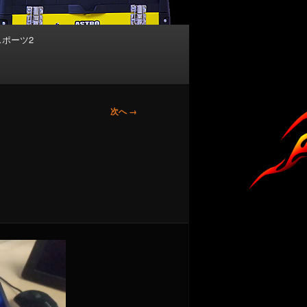
スポーツ2
画
次へ →
像
ナ
ビ
ゲ
ー
シ
ョ
ン