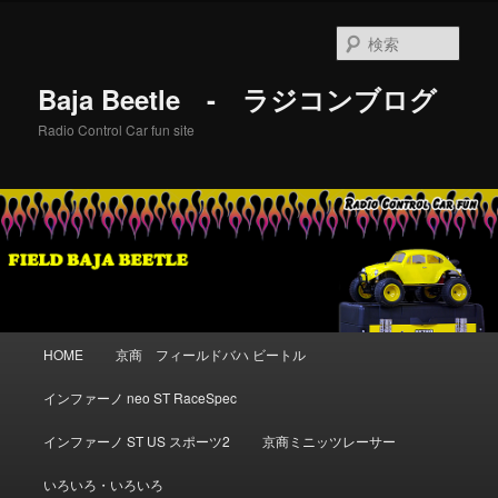
メ
イ
検
ン
索
コ
Baja Beetle - ラジコンブログ
ン
テ
Radio Control Car fun site
ン
ツ
へ
移
動
メ
HOME
京商 フィールドバハ ビートル
イ
ン
インファーノ neo ST RaceSpec
メ
ニ
インファーノ ST US スポーツ2
京商ミニッツレーサー
ュ
ー
いろいろ・いろいろ