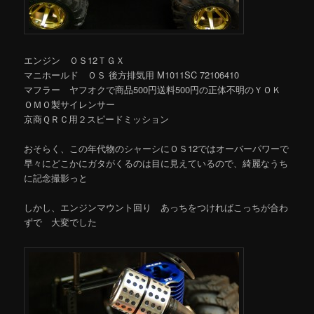
エンジン ＯＳ12ＴＧＸ
マニホールド ＯＳ 後方排気用 M1011SC 72106410
マフラー ヤフオクで商品500円送料500円の正体不明のＹＯＫ
ＯＭＯ製サイレンサー
京商ＱＲＣ用２スピードミッション
おそらく、この年代物のシャーシにＯＳ12ではオーバーパワーで
早々にどこかにガタがくるのは目に見えているので、綺麗なうち
に記念撮影っと
しかし、エンジンマウント回り あっちをつければこっちが合わ
ずで 大変でした