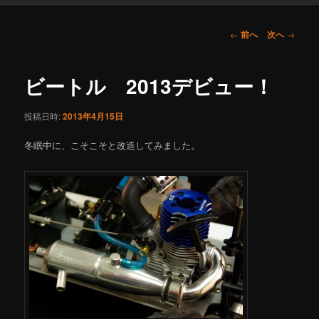
投
←
前へ
次へ
→
稿
ナ
ビ
ビートル 2013デビュー！
ゲ
ー
投稿日時:
2013年4月15日
シ
ョ
冬眠中に、こそこそと改造してみました。
ン